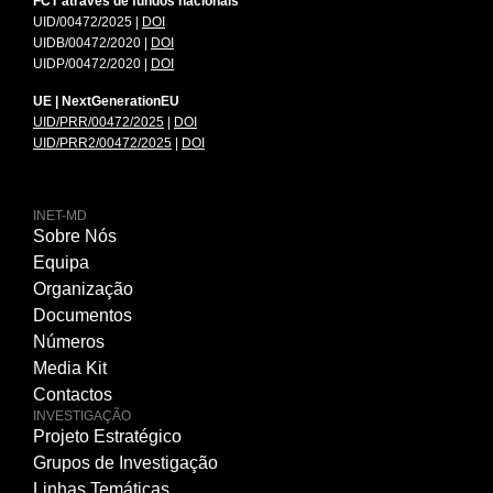
FCT através de fundos nacionais
UID/00472/2025 |
DOI
UIDB/00472/2020 |
DOI
UIDP/00472/2020 |
DOI
UE | NextGenerationEU
UID/PRR/00472/2025
|
DOI
UID/PRR2/00472/2025
|
DOI
INET-MD
Sobre Nós
Equipa
Organização
Documentos
Números
Media Kit
Contactos
INVESTIGAÇÃO
Projeto Estratégico
Grupos de Investigação
Linhas Temáticas