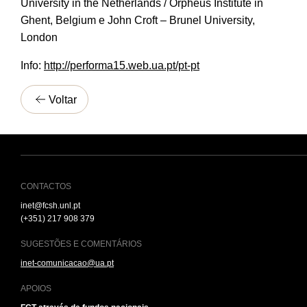
University in the Netherlands / Orpheus Institute in
Ghent, Belgium e John Croft – Brunel University,
London
Info:
http://performa15.web.ua.pt/pt-pt
Voltar
CONTACTOS
inet@fcsh.unl.pt
(+351) 217 908 379
SUGESTÕES E COMENTÁRIOS
inet-comunicacao@ua.pt
APOIOS