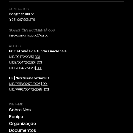
CONTACTOS
inet@fcsh.unl.pt
(+351) 217 908 379
SUGESTÕES E COMENTÁRIOS
inet-comunicacao@ua.pt
APOIOS
FCT através de fundos nacionais
UID/00472/2025 |
DOI
UIDB/00472/2020 |
DOI
UIDP/00472/2020 |
DOI
UE | NextGenerationEU
UID/PRR/00472/2025
|
DOI
UID/PRR2/00472/2025
|
DOI
INET-MD
Sobre Nós
Equipa
Organização
Documentos