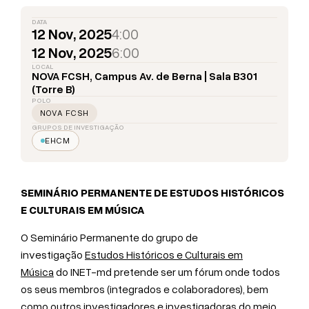
DATA
12 Nov, 2025
4:00
12 Nov, 2025
6:00
LOCAL
NOVA FCSH, Campus Av. de Berna | Sala B301
(Torre B)
POLO
NOVA FCSH
GRUPOS DE INVESTIGAÇÃO
EHCM
SEMINÁRIO PERMANENTE DE ESTUDOS HISTÓRICOS
E CULTURAIS EM MÚSICA
O Seminário Permanente do grupo de
investigação
Estudos Históricos e Culturais em
Música
do INET-md pretende ser um fórum onde todos
os seus membros (integrados e colaboradores), bem
como outros investigadores e investigadoras do meio