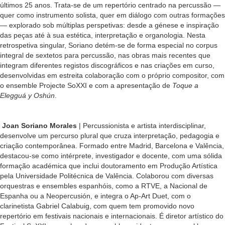
últimos 25 anos. Trata-se de um repertório centrado na percussão —
quer como instrumento solista, quer em diálogo com outras formações
— explorado sob múltiplas perspetivas: desde a génese e inspiração
das peças até à sua estética, interpretação e organologia. Nesta
retrospetiva singular, Soriano detém-se de forma especial no corpus
integral de sextetos para percussão, nas obras mais recentes que
integram diferentes registos discográficos e nas criações em curso,
desenvolvidas em estreita colaboração com o próprio compositor, com
o ensemble Projecte SoXXI e com a apresentação de
Toque a
Elegguá y Oshún
.
Joan Soriano Morales
| Percussionista e artista interdisciplinar,
desenvolve um percurso plural que cruza interpretação, pedagogia e
criação contemporânea. Formado entre Madrid, Barcelona e Valência,
destacou-se como intérprete, investigador e docente, com uma sólida
formação académica que inclui doutoramento em Produção Artística
pela Universidade Politécnica de Valência. Colaborou com diversas
orquestras e ensembles espanhóis, como a RTVE, a Nacional de
Espanha ou a Neopercusión, e integra o Ap-Art Duet, com o
clarinetista Gabriel Calabuig, com quem tem promovido novo
repertório em festivais nacionais e internacionais. É diretor artístico do