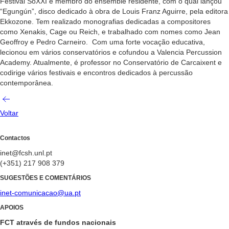
Festival SoXXI e membro do ensemble residente, com o qual lançou
“Egungún”, disco dedicado à obra de Louis Franz Aguirre, pela editora
Ekkozone. Tem realizado monografias dedicadas a compositores
como Xenakis, Cage ou Reich, e trabalhado com nomes como Jean
Geoffroy e Pedro Carneiro. Com uma forte vocação educativa,
lecionou em vários conservatórios e cofundou a Valencia Percussion
Academy. Atualmente, é professor no Conservatório de Carcaixent e
codirige vários festivais e encontros dedicados à percussão
contemporânea.
Voltar
Contactos
inet@fcsh.unl.pt
(+351) 217 908 379
SUGESTÕES E COMENTÁRIOS
inet-comunicacao@ua.pt
APOIOS
FCT através de fundos nacionais