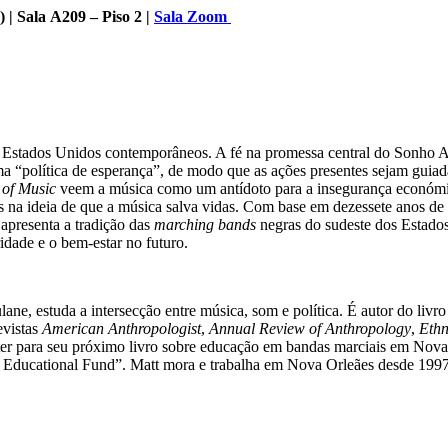
| Sala A209 – Piso 2 |
Sala Zoom
stados Unidos contemporâneos. A fé na promessa central do Sonho Amer
ma “política de esperança”, de modo que as ações presentes sejam guia
 of Music
veem a música como um antídoto para a insegurança económica,
s na ideia de que a música salva vidas. Com base em dezessete anos de
 apresenta a tradição das
marching bands
negras do sudeste dos Estados
dade e o bem-estar no futuro.
ne, estuda a intersecção entre música, som e política. É autor do livr
evistas
American Anthropologist
,
Annual Review of Anthropology
,
Eth
r para seu próximo livro sobre educação em bandas marciais em Nova 
s Educational Fund”. Matt mora e trabalha em Nova Orleães desde 1997