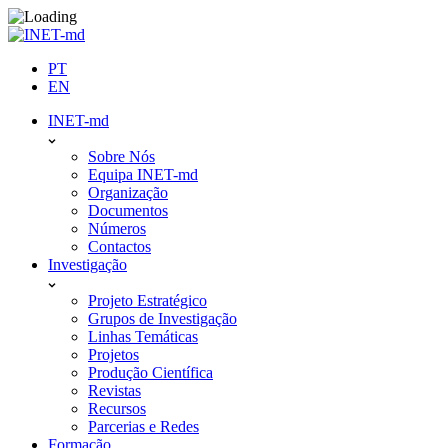
Skip
to
content
PT
EN
INET-md
Sobre Nós
Equipa INET-md
Organização
Documentos
Números
Contactos
Investigação
Projeto Estratégico
Grupos de Investigação
Linhas Temáticas
Projetos
Produção Científica
Revistas
Recursos
Parcerias e Redes
Formação