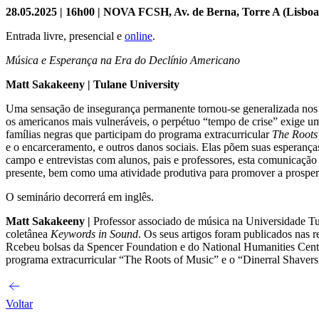
28.05.2025 | 16h00 |
NOVA FCSH, Av. de Berna, Torre A (Lisboa) 
Entrada livre, presencial e
online
.
Música e Esperança na Era do Declínio Americano
Matt Sakakeeny | Tulane University
Uma sensação de insegurança permanente tornou-se generalizada nos E
os americanos mais vulneráveis, o perpétuo “tempo de crise” exige u
famílias negras que participam do programa extracurricular
The Roots
e o encarceramento, e outros danos sociais. Elas põem suas esperança
campo e entrevistas com alunos, pais e professores, esta comunicação
presente, bem como uma atividade produtiva para promover a prosperi
O seminário decorrerá em inglês.
Matt Sakakeeny |
Professor associado de música na Universidade Tula
coletânea
Keywords in Sound
. Os seus artigos foram publicados nas r
Rcebeu bolsas da Spencer Foundation e do National Humanities Cente
programa extracurricular “The Roots of Music” e o “Dinerral Shaver
Voltar