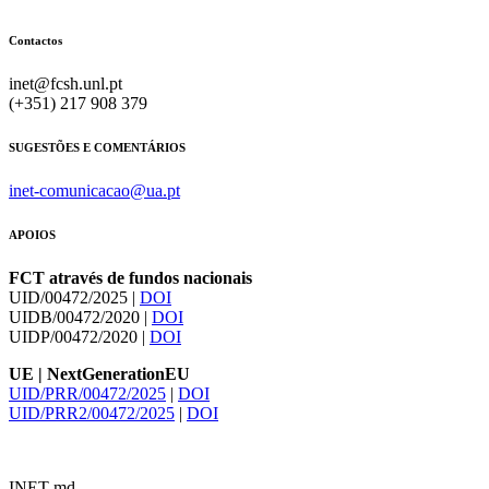
Contactos
inet@fcsh.unl.pt
(+351) 217 908 379
SUGESTÕES E COMENTÁRIOS
inet-comunicacao@ua.pt
APOIOS
FCT através de fundos nacionais
UID/00472/2025 |
DOI
UIDB/00472/2020 |
DOI
UIDP/00472/2020 |
DOI
UE | NextGenerationEU
UID/PRR/00472/2025
|
DOI
UID/PRR2/00472/2025
|
DOI
INET-md