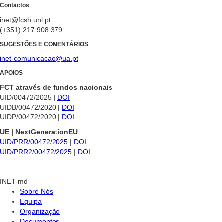
Contactos
inet@fcsh.unl.pt
(+351) 217 908 379
SUGESTÕES E COMENTÁRIOS
inet-comunicacao@ua.pt
APOIOS
FCT através de fundos nacionais
UID/00472/2025 |
DOI
UIDB/00472/2020 |
DOI
UIDP/00472/2020 |
DOI
UE | NextGenerationEU
UID/PRR/00472/2025
|
DOI
UID/PRR2/00472/2025
|
DOI
INET-md
Sobre Nós
Equipa
Organização
Documentos