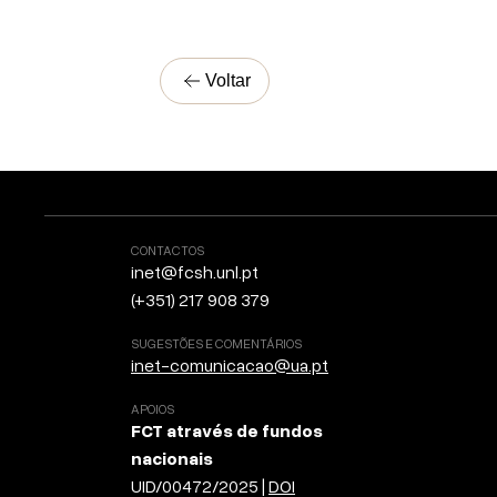
Voltar
CONTACTOS
inet@fcsh.unl.pt
(+351) 217 908 379
SUGESTÕES E COMENTÁRIOS
inet-comunicacao@ua.pt
APOIOS
FCT através de fundos
nacionais
UID/00472/2025 |
DOI