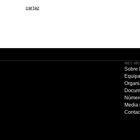
cartaz
INET-MD
Sobre
Equip
Organi
Docum
Númer
Media 
Contac