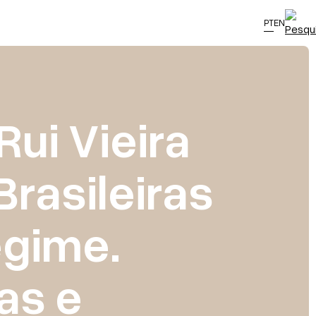
PT
EN
Rui Vieira
rasileiras
egime.
as e