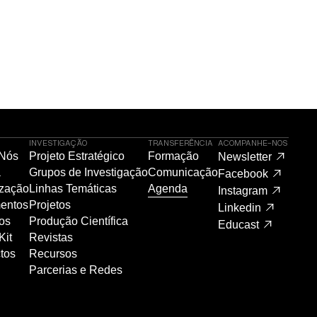
INVESTIGAÇÃO
TRANSFERÊNCIA
ACOMPANHE-NOS
 Nós
Projeto Estratégico
Formação
Newsletter
a
Grupos de Investigação
Comunicação
Facebook
zação
Linhas Temáticas
Agenda
Instagram
entos
Projetos
Linkedin
os
Produção Científica
Educast
Kit
Revistas
tos
Recursos
Parcerias e Redes