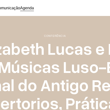
omunicação
Agenda
CONFERÊNCIA
zabeth Lucas e 
 Músicas Luso-B
nal do Antigo R
ertorios, Prátic