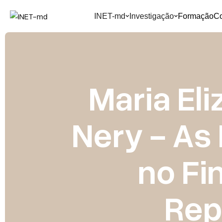
INET-md
Investigação
Formação
C
Maria Eli
Nery - As
no Fi
Rep