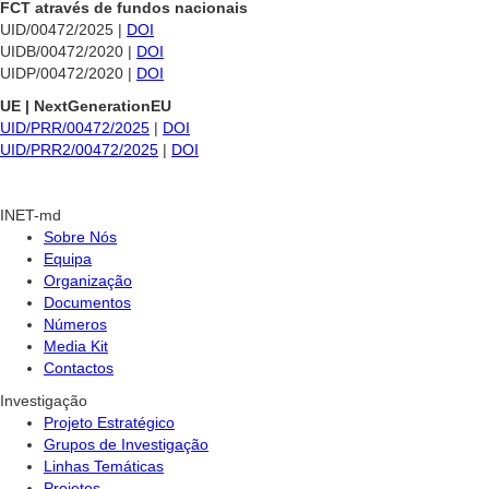
FCT através de fundos nacionais
UID/00472/2025 |
DOI
UIDB/00472/2020 |
DOI
UIDP/00472/2020 |
DOI
UE | NextGenerationEU
UID/PRR/00472/2025
|
DOI
UID/PRR2/00472/2025
|
DOI
INET-md
Sobre Nós
Equipa
Organização
Documentos
Números
Media Kit
Contactos
Investigação
Projeto Estratégico
Grupos de Investigação
Linhas Temáticas
Projetos