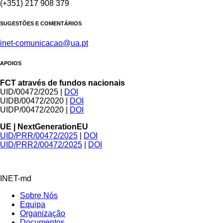
(+351) 217 908 379
SUGESTÕES E COMENTÁRIOS
inet-comunicacao@ua.pt
APOIOS
FCT através de fundos nacionais
UID/00472/2025 |
DOI
UIDB/00472/2020 |
DOI
UIDP/00472/2020 |
DOI
UE | NextGenerationEU
UID/PRR/00472/2025
|
DOI
UID/PRR2/00472/2025
|
DOI
INET-md
Sobre Nós
Equipa
Organização
Documentos