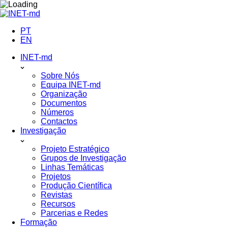
Skip
to
content
PT
EN
INET-md
Sobre Nós
Equipa INET-md
Organização
Documentos
Números
Contactos
Investigação
Projeto Estratégico
Grupos de Investigação
Linhas Temáticas
Projetos
Produção Científica
Revistas
Recursos
Parcerias e Redes
Formação