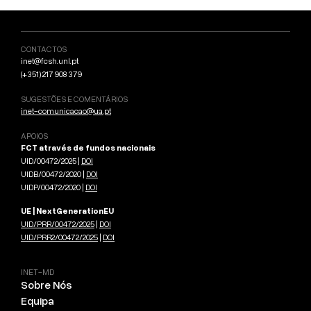
CONTACTOS
inet@fcsh.unl.pt
(+351) 217 908 379
SUGESTÕES E COMENTÁRIOS
inet-comunicacao@ua.pt
APOIOS
FCT através de fundos nacionais
UID/00472/2025 |
DOI
UIDB/00472/2020 |
DOI
UIDP/00472/2020 |
DOI
UE | NextGenerationEU
UID/PRR/00472/2025
|
DOI
UID/PRR2/00472/2025
|
DOI
INET-MD
Sobre Nós
Equipa