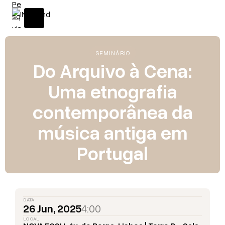
SEMINÁRIO
Do Arquivo à Cena:
Uma etnografia
contemporânea da
música antiga em
Portugal
DATA
26 Jun, 2025
4:00
LOCAL