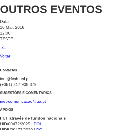
OUTROS EVENTOS
Data
10 Mar, 2016
12:00
TESTE
Voltar
Contactos
inet@fcsh.unl.pt
(+351) 217 908 379
SUGESTÕES E COMENTÁRIOS
inet-comunicacao@ua.pt
APOIOS
FCT através de fundos nacionais
UID/00472/2025 |
DOI
UIDB/00472/2020 |
DOI