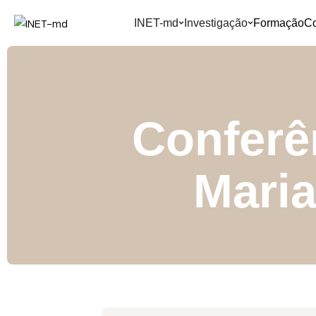
INET-md
Investigação
Formação
C
Conferê
Mari