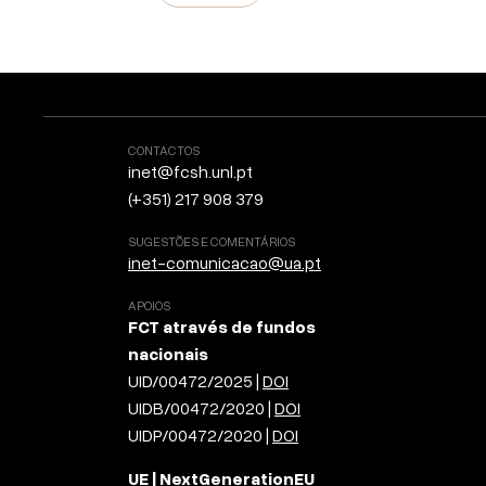
CONTACTOS
inet@fcsh.unl.pt
(+351) 217 908 379
SUGESTÕES E COMENTÁRIOS
inet-comunicacao@ua.pt
APOIOS
FCT através de fundos
nacionais
UID/00472/2025 |
DOI
UIDB/00472/2020 |
DOI
UIDP/00472/2020 |
DOI
UE | NextGenerationEU