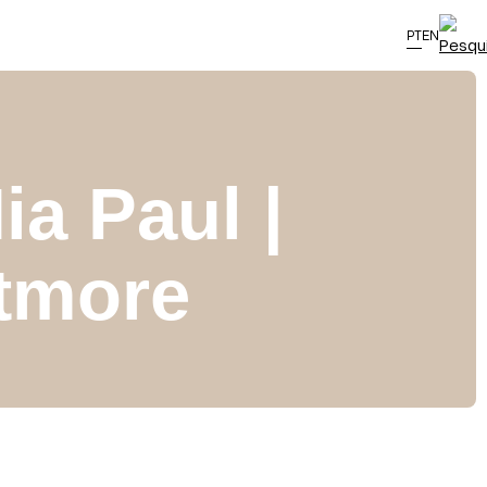
PT
EN
a Paul |
tmore