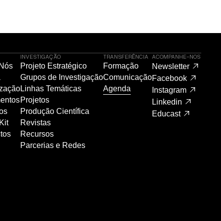
INVESTIGAÇÃO
TRANSFERÊNCIA
ACOMPANHE-NOS
 Nós
Projeto Estratégico
Formação
Newsletter
a
Grupos de Investigação
Comunicação
Facebook
zação
Linhas Temáticas
Agenda
Instagram
entos
Projetos
Linkedin
os
Produção Científica
Educast
Kit
Revistas
tos
Recursos
Parcerias e Redes