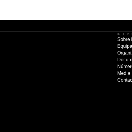
INET-MD
Sobre
Equip
Organi
Docum
Númer
Media 
Contac