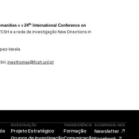
th
e a
umanities
24
International Conference on
FCSH e a rede de investigação New Directions in
pez-Varela
CSH,
inesthomas@fcsh.unl.pt
INVESTIGAÇÃO
TRANSFERÊNCIA
ACOMPANHE-NOS
Nós
Projeto Estratégico
Formação
Newsletter
Grupos de Investigação
Comunicação
Facebook