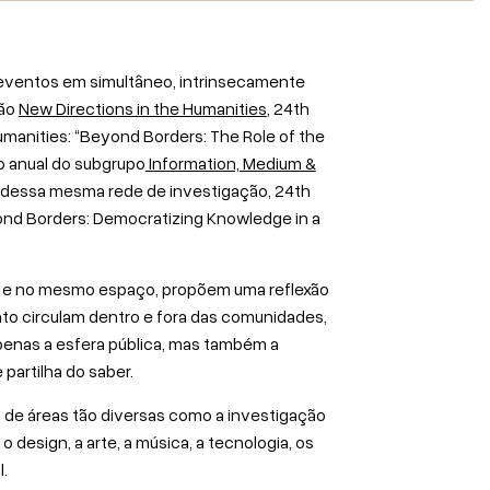
s eventos em simultâneo, intrinsecamente
ção
New Directions in the Humanities
, 24th
umanities: “Beyond Borders: The Role of the
o anual do subgrupo
Information, Medium &
, dessa mesma rede de investigação, 24th
ond Borders: Democratizing Knowledge in a
lo e no mesmo espaço, propõem uma reflexão
o circulam dentro e fora das comunidades,
penas a esfera pública, mas também a
 partilha do saber.
de áreas tão diversas como a investigação
 o design, a arte, a música, a tecnologia, os
l.