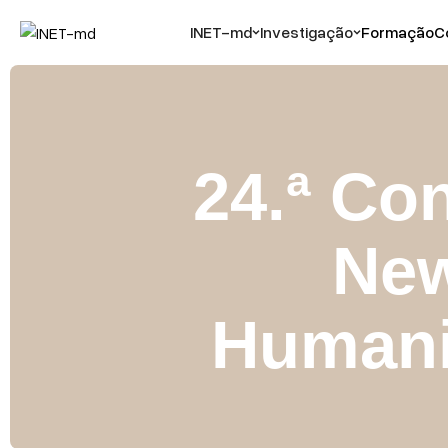
INET-md
Investigação
Formação
C
24.ª Co
New
Humani