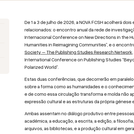
De 1 a 3 de julho de 2026, a NOVA FCSH acolherá doi
relacionados: o encontro anual da rede de investiga
Internacional Conference on New Directions in the H
Humanities in Reimagining Communities”, e o encontr
Society – The Publishing Studies Research Network
International Conference on Publishing Studies “Bey
Polarized World”.
Estas duas conferências, que decorrerão em parale
sobre a forma como as humanidades e o conheciment
e de como essa circulação transforma e molda não a
expressão cultural e as estruturas da própria génese e
Ambas assentam no diálogo produtivo entre pessoas 
académica, a educação, a escrita, a edição, a filosofia,
arquivos, as bibliotecas, e a produção cultural em gera