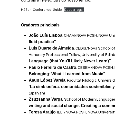
H26en-Conference-Guide
Descarregar
Oradores principais
, CHAM/NOVA FCSH, NOVA Unive
João Luís Lisboa
fluid practice”
, CEDIS/Nova School of 
Luís Duarte de Almeida
Honorary Professional Fellow, University of Edin
Language (that You’ll Likely Never Learn)”
, CESEM/NOVA FCSH, N
Paulo Ferreira de Castro
Belonging: What I Learned from Music”
, Facultat Filologia, Univer
Asun López Varela
“
La simbiosfera: comunidades sostenibles y 
(Spanish)
, School of Modern Languages
Zsuzsanna Varga
writing and social change: Creating a commu
, IELT/NOVA FCSH, NOVA University
Teresa Araújo