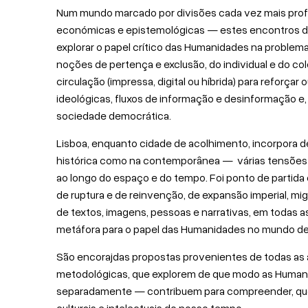
Num mundo marcado por divisões cada vez mais profu
económicas e epistemológicas — estes encontros de
explorar o papel crítico das Humanidades na problem
noções de pertença e exclusão, do individual e do co
circulação (impressa, digital ou híbrida) para reforçar o
ideológicas, fluxos de informação e desinformação e, n
sociedade democrática.
Lisboa, enquanto cidade de acolhimento, incorpora 
histórica como na contemporânea — várias tensões e
ao longo do espaço e do tempo. Foi ponto de partida 
de ruptura e de reinvenção, de expansão imperial, mig
de textos, imagens, pessoas e narrativas, em todas 
metáfora para o papel das Humanidades no mundo de
São encorajdas propostas provenientes de todas as á
metodológicas, que explorem de que modo as Human
separadamente — contribuem para compreender, ques
culturais e intelectuais do nosso tempo.