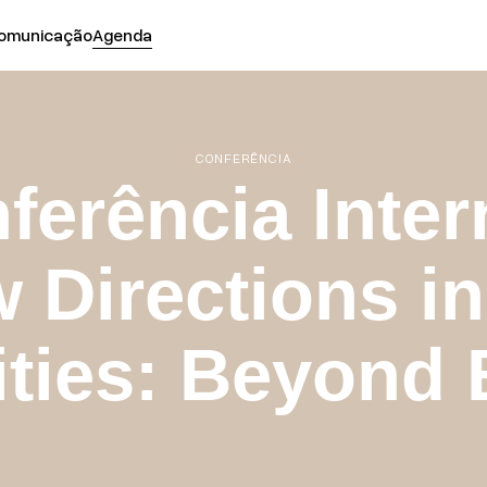
omunicação
Agenda
CONFERÊNCIA
nferência Inter
 Directions in
ties: Beyond 