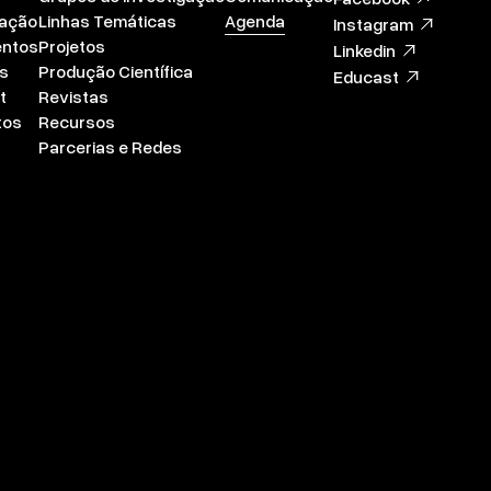
zação
Linhas Temáticas
Agenda
Instagram
ntos
Projetos
Linkedin
s
Produção Científica
Educast
t
Revistas
tos
Recursos
Parcerias e Redes