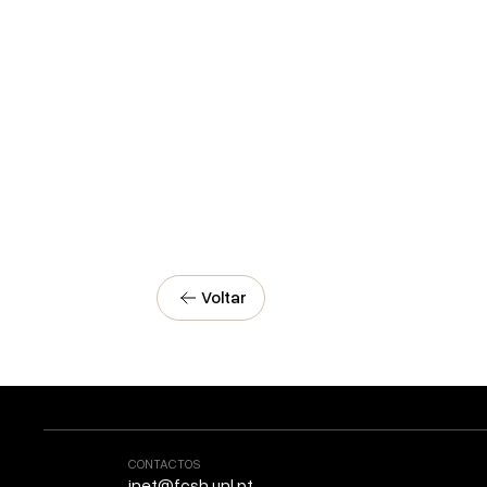
Voltar
CONTACTOS
inet@fcsh.unl.pt