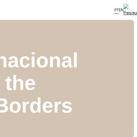
PT
EN
nacional
 the
Borders