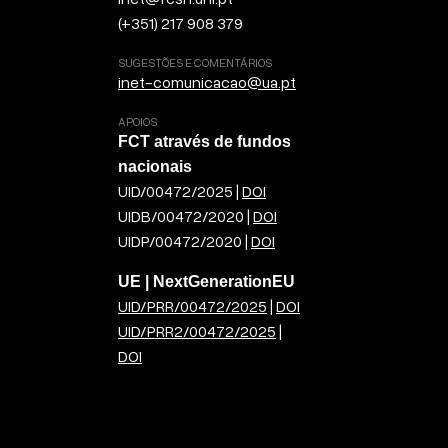
(+351) 217 908 379
SUGESTÕES E COMENTÁRIOS
inet-comunicacao@ua.pt
APOIOS
FCT através de fundos
nacionais
UID/00472/2025 |
DOI
UIDB/00472/2020 |
DOI
UIDP/00472/2020 |
DOI
UE | NextGenerationEU
UID/PRR/00472/2025
|
DOI
UID/PRR2/00472/2025
|
DOI