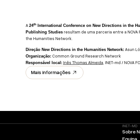
th
A
24
International Conference on New Directions in the H
resultam de uma parceria entre a NOVA 
Publishing Studies
the Humanities Network.
Asun Ló
Direção New Directions in the Humanities Network:
Common Ground Research Network
Organização:
Inês Thomas Almeida
, INET-md / NOVA F
Responsável local:
Mais informações
INET-MD
Sobre 
Equipa