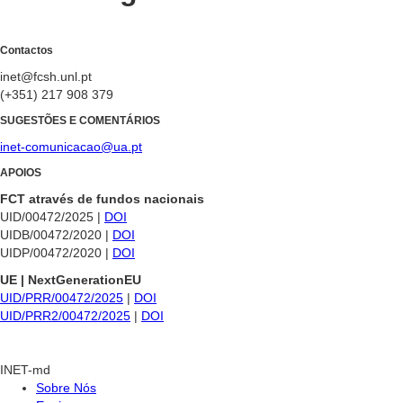
Contactos
inet@fcsh.unl.pt
(+351) 217 908 379
SUGESTÕES E COMENTÁRIOS
inet-comunicacao@ua.pt
APOIOS
FCT através de fundos nacionais
UID/00472/2025 |
DOI
UIDB/00472/2020 |
DOI
UIDP/00472/2020 |
DOI
UE | NextGenerationEU
UID/PRR/00472/2025
|
DOI
UID/PRR2/00472/2025
|
DOI
INET-md
Sobre Nós