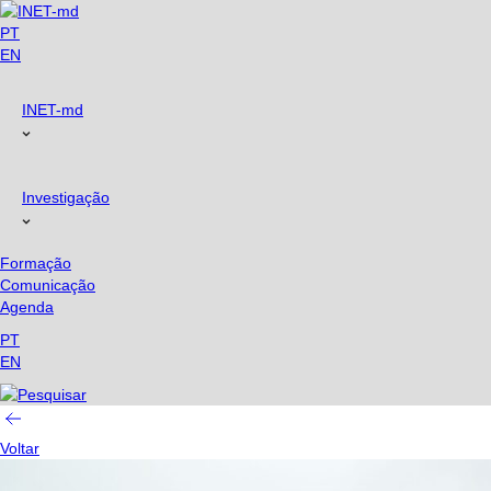
PT
EN
INET-md
Investigação
Formação
Comunicação
Agenda
PT
EN
Voltar