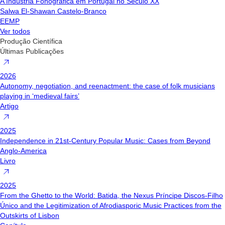
A Indústria Fonográfica em Portugal no Século XX
Salwa El-Shawan Castelo-Branco
EEMP
Ver todos
Produção Científica
Últimas Publicações
2026
Autonomy, negotiation, and reenactment: the case of folk musicians
playing in ‘medieval fairs’
Artigo
2025
Independence in 21st-Century Popular Music: Cases from Beyond
Anglo-America
Livro
2025
From the Ghetto to the World: Batida, the Nexus Príncipe Discos-Filho
Único and the Legitimization of Afrodiasporic Music Practices from the
Outskirts of Lisbon