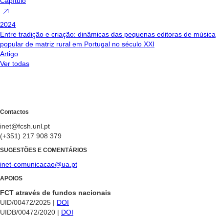
Capítulo
2024
Entre tradição e criação: dinâmicas das pequenas editoras de música
popular de matriz rural em Portugal no século XXI
Artigo
Ver todas
Contactos
inet@fcsh.unl.pt
(+351) 217 908 379
SUGESTÕES E COMENTÁRIOS
inet-comunicacao@ua.pt
APOIOS
FCT através de fundos nacionais
UID/00472/2025 |
DOI
UIDB/00472/2020 |
DOI