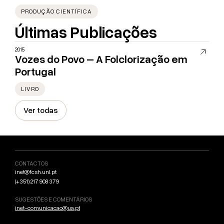
PRODUÇÃO CIENTÍFICA
Últimas Publicações
2015
Vozes do Povo – A Folclorização em
Portugal
LIVRO
Ver todas
CONTACTOS
inet@fcsh.unl.pt
(+351) 217 908 379
SUGESTÕES E COMENTÁRIOS
inet-comunicacao@ua.pt