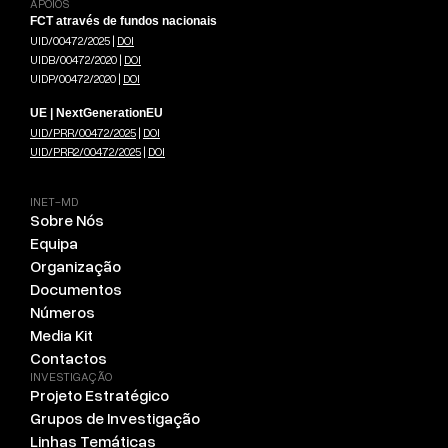
APOIOS
FCT através de fundos nacionais
UID/00472/2025 |
DOI
UIDB/00472/2020 |
DOI
UIDP/00472/2020 |
DOI
UE | NextGenerationEU
UID/PRR/00472/2025
|
DOI
UID/PRR2/00472/2025
|
DOI
INET-MD
Sobre Nós
Equipa
Organização
Documentos
Números
Media Kit
Contactos
INVESTIGAÇÃO
Projeto Estratégico
Grupos de Investigação
Linhas Temáticas