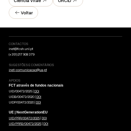
Ciência Vitae
ORCID
Voltar
CONTACTOS
inet@fcsh.unl.pt
(+351) 217 908 379
SUGESTÕES E COMENTÁRIOS
inet-comunicacao@ua.pt
APOIOS
FCT através de fundos nacionais
UID/00472/2025 |
DOI
UIDB/00472/2020 |
DOI
UIDP/00472/2020 |
DOI
UE | NextGenerationEU
UID/PRR/00472/2025
|
DOI
UID/PRR2/00472/2025
|
DOI