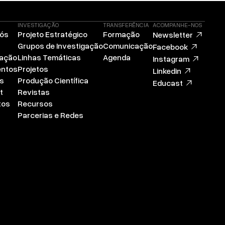
INVESTIGAÇÃO
TRANSFERÊNCIA
ACOMPANHE-NOS
Nós
Projeto Estratégico
Formação
Newsletter
Grupos de Investigação
Comunicação
Facebook
zação
Linhas Temáticas
Agenda
Instagram
ntos
Projetos
Linkedin
s
Produção Científica
Educast
t
Revistas
tos
Recursos
Parcerias e Redes