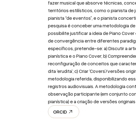
fazer musical que absorve técnicas, conc
territórios estilísticos, como o pianista de 
pianista “de eventos”, e o pianista concert
pesquisa é conceber uma metodologia de a
possibilite justificar a ideia de Piano Co
de convergência entre diferentes paradig
específicos, pretende-se: a) Discutir a art
pianística e o Piano Cover; b) Compreend
reconfiguração de conceitos que caracteri
dita ‘erudita’; c) Criar ‘Covers’/versões ori
metodologia referida, disponibilizando es
registros audiovisuais. A metodologia con
observação participante (em conjunto com
pianística) e a criação de versões originais
ORCID