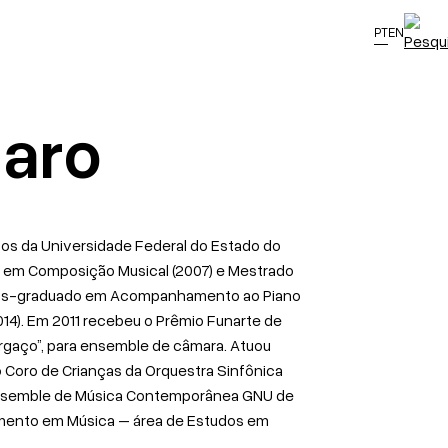
PT
EN
naro
obos da Universidade Federal do Estado do
do em Composição Musical (2007) e Mestrado
. Pós-graduado em Acompanhamento ao Piano
014). Em 2011 recebeu o Prêmio Funarte de
rgaço”, para ensemble de câmara. Atuou
o Coro de Crianças da Orquestra Sinfônica
do Ensemble de Música Contemporânea GNU de
amento em Música – área de Estudos em
.