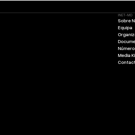
INET-MD
Sobre 
Equipa
Organi
Docume
Número
Media Ki
Contac