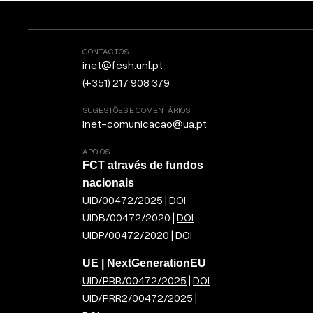
CONTACTOS
inet@fcsh.unl.pt
(+351) 217 908 379
SUGESTÕES E COMENTÁRIOS
inet-comunicacao@ua.pt
APOIOS
FCT através de fundos
nacionais
UID/00472/2025 |
DOI
UIDB/00472/2020 |
DOI
UIDP/00472/2020 |
DOI
UE | NextGenerationEU
UID/PRR/00472/2025
|
DOI
UID/PRR2/00472/2025
|