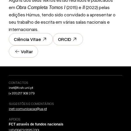
Alguns dos seus textos estão reunidos e publicados
em
(2015) e
(2022) pelas
Obra Completa Tomos I
II
edições Húmus, tendo sido convidado a apresentar o
seu trabalho de escrita em várias salas nacionais e
internacionais.
Ciência Vitae
ORCID
Voltar
CONTACTOS
inet@fcsh.unl.pt
(+351) 217 908 379
SUGESTÕES E COMENTÁRIOS
inet-comunicacao@ua.pt
APOIOS
FCT através de fundos nacionais
UID/00472/2025 |
DOI