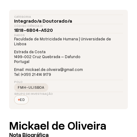
CATEGORIA
Integrado/a Doutorado/a
CÓDIGO CIÊNCIA ID
1B18-6B04-A520
DADOS
Faculdade de Motricidade Humana | Universidade de
Lisboa
Estrada da Costa
1499-002 Cruz Quebrada – Dafundo
Portugal
Email: mickael.de.oliveira@gmail.com
Tel: (+351) 21 414 9179
POLO
FMH-ULISBOA
GRUPO DE INVESTIGAÇÃO
ED
Mickael de Oliveira
Nota Biográfica