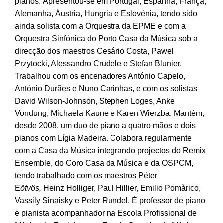
pianos. Apresentou-se em Portugal, Espanha, França,
Alemanha, Áustria, Hungria e Eslovénia, tendo sido
ainda solista com a Orquestra da EPME e com a
Orquestra Sinfónica do Porto Casa da Música sob a
direcção dos maestros Cesário Costa, Pawel
Przytocki, Alessandro Crudele e Stefan Blunier.
Trabalhou com os encenadores António Capelo,
António Durães e Nuno Carinhas, e com os solistas
David Wilson-Johnson, Stephen Loges, Anke
Vondung, Michaela Kaune e Karen Wierzba. Mantém,
desde 2008, um duo de piano a quatro mãos e dois
pianos com Lígia Madeira. Colabora regularmente
com a Casa da Música integrando projectos do Remix
Ensemble, do Coro Casa da Música e da OSPCM,
tendo trabalhado com os maestros Péter
E
ötvös,
Heinz Holliger, Paul Hillier, Emilio Pomàrico,
Vassily Sinaisky e Peter Rundel. É professor de piano
e pianista acompanhador na Escola Profissional de