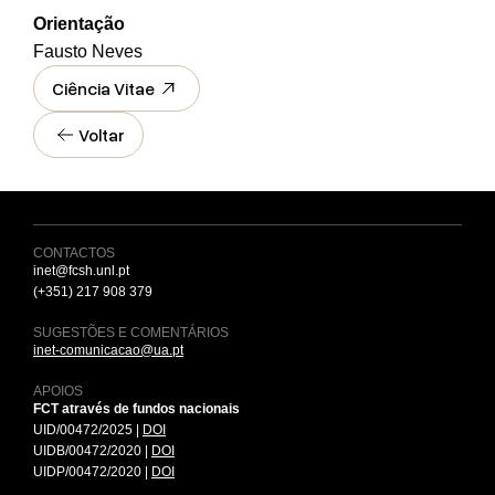
Orientação
Fausto Neves
Ciência Vitae
Voltar
CONTACTOS
inet@fcsh.unl.pt
(+351) 217 908 379
SUGESTÕES E COMENTÁRIOS
inet-comunicacao@ua.pt
APOIOS
FCT através de fundos nacionais
UID/00472/2025 |
DOI
UIDB/00472/2020 |
DOI
UIDP/00472/2020 |
DOI