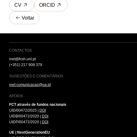
CV
ORCID
Voltar
CONTACTOS
inet@fcsh.unl.pt
(+351) 217 908 379
SUGESTÕES E COMENTÁRIOS
inet-comunicacao@ua.pt
APOIOS
FCT através de fundos nacionais
UID/00472/2025 |
DOI
UIDB/00472/2020 |
DOI
UIDP/00472/2020 |
DOI
UE | NextGenerationEU