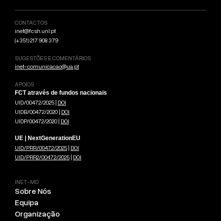
CONTACTOS
inet@fcsh.unl.pt
(+351) 217 908 379
SUGESTÕES E COMENTÁRIOS
inet-comunicacao@ua.pt
APOIOS
FCT através de fundos nacionais
UID/00472/2025 |
DOI
UIDB/00472/2020 |
DOI
UIDP/00472/2020 |
DOI
UE | NextGenerationEU
UID/PRR/00472/2025
|
DOI
UID/PRR2/00472/2025
|
DOI
INET-MD
Sobre Nós
Equipa
Organização