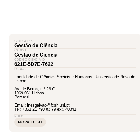
CATEGORIA
Gestão de Ciência
CARGO
Gestão de Ciência
CÓDIGO CIÊNCIA ID
621E-5D7E-7622
DADOS
Faculdade de Ciências Sociais e Humanas | Universidade Nova de
Lisboa
Av. de Berna, n.º 26 C
1069-061 Lisboa
Portugal
Email: inesgalvao@fcsh.unl.pt
Tel: +351 21 790 83 79 ext. 40341
POLO
NOVA FCSH