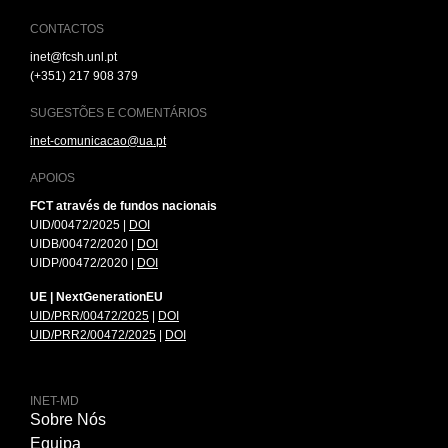
CONTACTOS
inet@fcsh.unl.pt
(+351) 217 908 379
SUGESTÕES E COMENTÁRIOS
inet-comunicacao@ua.pt
APOIOS
FCT através de fundos nacionais
UID/00472/2025 |
DOI
UIDB/00472/2020 |
DOI
UIDP/00472/2020 |
DOI
UE | NextGenerationEU
UID/PRR/00472/2025
|
DOI
UID/PRR2/00472/2025
|
DOI
INET-MD
Sobre Nós
Equipa