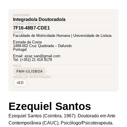
CATEGORIA
Integrado/a Doutorado/a
CÓDIGO CIÊNCIA ID
7F16-48B7-CDE1
DADOS
Faculdade de Motricidade Humana | Universidade de Lisboa
Estrada da Costa
1499-002 Cruz Quebrada – Dafundo
Portugal
Email: ezaz.san@gmail.com
Tel: (+351) 21 414 9179
POLO
FMH-ULISBOA
GRUPO DE INVESTIGAÇÃO
ED
Ezequiel Santos
Ezequiel Santos (Coimbra, 1967). Doutorado em Arte
Contemporânea (CAUC), Psicólogo/Psicoterapeuta.