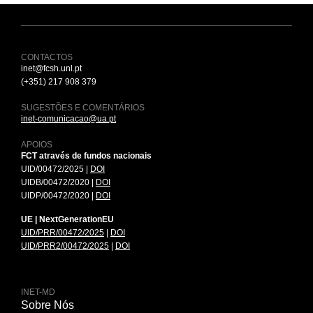
CONTACTOS
inet@fcsh.unl.pt
(+351) 217 908 379
SUGESTÕES E COMENTÁRIOS
inet-comunicacao@ua.pt
APOIOS
FCT através de fundos nacionais
UID/00472/2025 |
DOI
UIDB/00472/2020 |
DOI
UIDP/00472/2020 |
DOI
UE | NextGenerationEU
UID/PRR/00472/2025
|
DOI
UID/PRR2/00472/2025
|
DOI
INET-MD
Sobre Nós