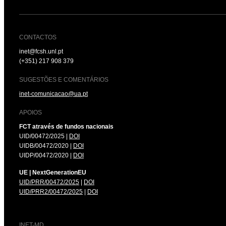
CONTACTOS
inet@fcsh.unl.pt
(+351) 217 908 379
SUGESTÕES E COMENTÁRIOS
inet-comunicacao@ua.pt
APOIOS
FCT através de fundos nacionais
UID/00472/2025 |
DOI
UIDB/00472/2020 |
DOI
UIDP/00472/2020 |
DOI
UE | NextGenerationEU
UID/PRR/00472/2025
|
DOI
UID/PRR2/00472/2025
|
DOI
INET-MD