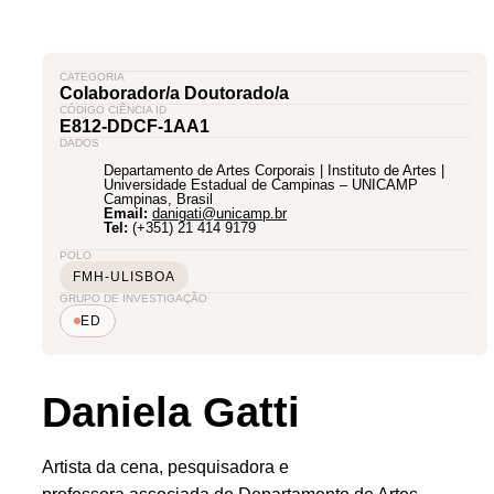
CATEGORIA
Colaborador/a Doutorado/a
CÓDIGO CIÊNCIA ID
E812-DDCF-1AA1
DADOS
Departamento de Artes Corporais | Instituto de Artes |
Universidade Estadual de Campinas – UNICAMP
Campinas,
Brasil
Email:
danigati@unicamp.br
Tel:
(+351) 21 414 9179
POLO
FMH-ULISBOA
GRUPO DE INVESTIGAÇÃO
ED
Daniela Gatti
Artista da cena, pesquisadora e