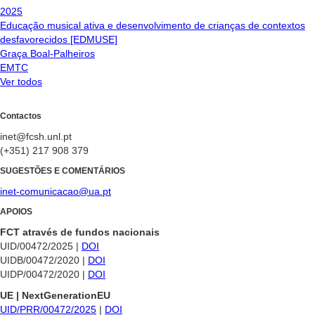
2025
Educação musical ativa e desenvolvimento de crianças de contextos
desfavorecidos [EDMUSE]
Graça Boal-Palheiros
EMTC
Ver todos
Contactos
inet@fcsh.unl.pt
(+351) 217 908 379
SUGESTÕES E COMENTÁRIOS
inet-comunicacao@ua.pt
APOIOS
FCT através de fundos nacionais
UID/00472/2025 |
DOI
UIDB/00472/2020 |
DOI
UIDP/00472/2020 |
DOI
UE | NextGenerationEU
UID/PRR/00472/2025
|
DOI