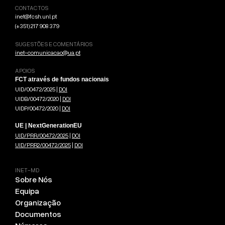
CONTACTOS
inet@fcsh.unl.pt
(+351) 217 908 379
SUGESTÕES E COMENTÁRIOS
inet-comunicacao@ua.pt
APOIOS
FCT através de fundos nacionais
UID/00472/2025 |
DOI
UIDB/00472/2020 |
DOI
UIDP/00472/2020 |
DOI
UE | NextGenerationEU
UID/PRR/00472/2025
|
DOI
UID/PRR2/00472/2025
|
DOI
INET-MD
Sobre Nós
Equipa
Organização
Documentos