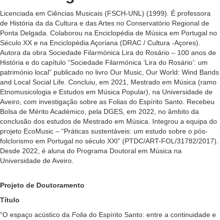
Licenciada em Ciências Musicais (FSCH-UNL) (1999). É professora
de História da da Cultura e das Artes no Conservatório Regional de
Ponta Delgada. Colaborou na Enciclopédia de Música em Portugal no
Século XX e na Enciclopédia Açoriana (DRAC / Cultura -Açores).
Autora da obra Sociedade Filarmónica Lira do Rosário – 100 anos de
História e do capítulo “Sociedade Filarmónica ‘Lira do Rosário’: um
património local” publicado no livro Our Music, Our World: Wind Bands
and Local Social Life. Concluiu, em 2021, Mestrado em Música (ramo
Etnomusicologia e Estudos em Música Popular), na Universidade de
Aveiro, com investigação sobre as Folias do Espírito Santo. Recebeu
Bolsa de Mérito Académico, pela DGES, em 2022, no âmbito da
conclusão dos estudos de Mestrado em Música. Integrou a equipa do
projeto EcoMusic – “Práticas sustentáveis: um estudo sobre o pós-
folclorismo em Portugal no século XXI” (PTDC/ART-FOL/31782/2017).
Desde 2022, é aluna do Programa Doutoral em Música na
Universidade de Aveiro.
Projeto de Doutoramento
Título
“O espaço acústico da
Folia
do Espírito Santo: entre a continuidade e