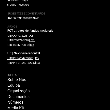
(+351) 217 908 379
SUGESTÕES E COMENTÁRIOS
inet-comunicacao@ua.pt
APOIOS
FCT através de fundos nacionais
UID/00472/2025 |
DOI
UIDB/00472/2020 |
DOI
UIDP/00472/2020 |
DOI
UE | NextGenerationEU
UID/PRR/00472/2025
|
DOI
UID/PRR2/00472/2025
|
DOI
INET-MD
Sobre Nós
Equipa
Organização
Documentos
Números
Media Kit