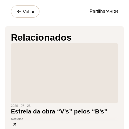
Partilhar
Voltar
A
H
D
R
Relacionados
2026 · 07 · 23
Estreia da obra “V’s” pelos “B’s”
Notícias