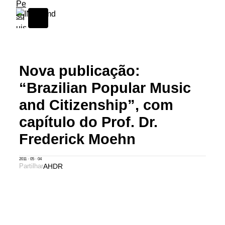
S
k
i
p
t
Nova publicação:
o
c
“Brazilian Popular Music
o
and Citizenship”, com
n
t
capítulo do Prof. Dr.
e
Frederick Moehn
n
t
2011 · 05 · 04
Partilhar
A
H
D
R