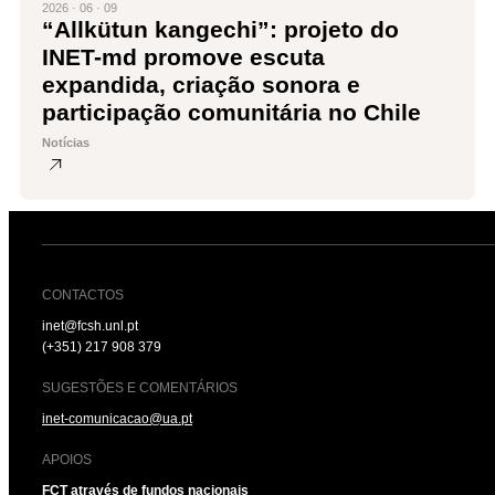
2026 · 06 · 09
“Allkütun kangechi”: projeto do
INET-md promove escuta
expandida, criação sonora e
participação comunitária no Chile
Notícias
CONTACTOS
inet@fcsh.unl.pt
(+351) 217 908 379
SUGESTÕES E COMENTÁRIOS
inet-comunicacao@ua.pt
APOIOS
FCT através de fundos nacionais