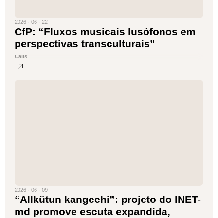
2026 · 06 · 22
CfP: “Fluxos musicais lusófonos em
perspectivas transculturais”
Calls
2026 · 06 · 09
“Allkütun kangechi”: projeto do INET-
md promove escuta expandida,