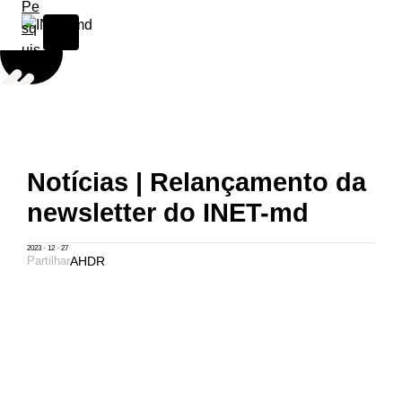
Skip to content
Notícias | Relançamento da
newsletter do INET-md
2023 · 12 · 27
Partilhar
A
H
D
R