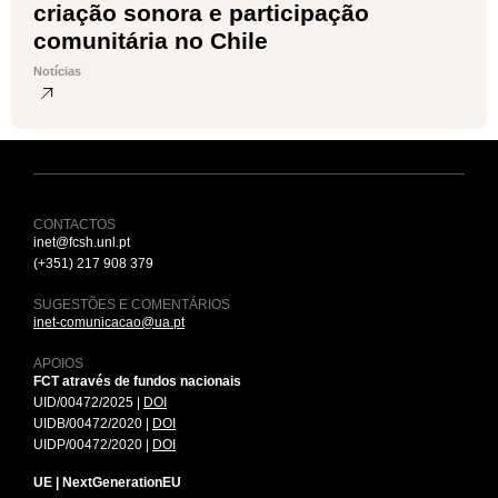
criação sonora e participação
comunitária no Chile
Notícias
CONTACTOS
inet@fcsh.unl.pt
(+351) 217 908 379
SUGESTÕES E COMENTÁRIOS
inet-comunicacao@ua.pt
APOIOS
FCT através de fundos nacionais
UID/00472/2025 |
DOI
UIDB/00472/2020 |
DOI
UIDP/00472/2020 |
DOI
UE | NextGenerationEU