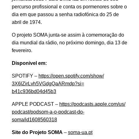
percurso profissional e conta os pormenores sobre o
dia em que passou a senha radiofónica do 25 de
abril de 1974.
O projeto SOMA junta-se assim à comemoração do
dia mundial da rádio, no próximo domingo, dia 13 de
fevereiro.
Disponivel em:
SPOTIFY –
https://open.spotify.com/show/
3X6lZirLvh5VGdgQaARmdp?si=
b41c936bd04d45b3
APPLE PODCAST –
https://podcasts.apple.com/us/
podcast/podsom-a-o-podcast-do-
soma/id1608560318
Site do Projeto SOMA
–
soma-ua.pt