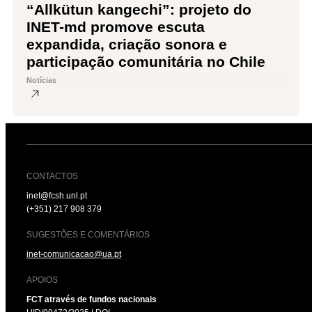
“Allkütun kangechi”: projeto do
INET-md promove escuta
expandida, criação sonora e
participação comunitária no Chile
Notícias
CONTACTOS
inet@fcsh.unl.pt
(+351) 217 908 379
SUGESTÕES E COMENTÁRIOS
inet-comunicacao@ua.pt
APOIOS
FCT através de fundos nacionais