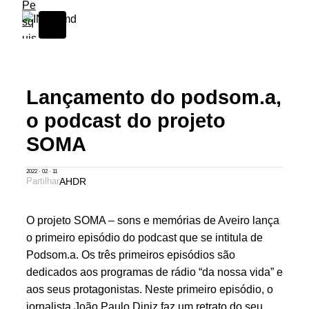
S
k
i
p
t
Lançamento do podsom.a,
o
c
o podcast do projeto
o
SOMA
n
t
2022 · 02 · 11
e
Partilhar
A
H
D
R
n
t
O projeto SOMA – sons e memórias de Aveiro lança
o primeiro episódio do podcast que se intitula de
Podsom.a. Os três primeiros episódios são
dedicados aos programas de rádio “da nossa vida” e
aos seus protagonistas. Neste primeiro episódio, o
jornalista João Paulo Diniz faz um retrato do seu