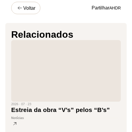
Partilhar
Voltar
A
H
D
R
Relacionados
2026 · 07 · 23
Estreia da obra “V’s” pelos “B’s”
Notícias