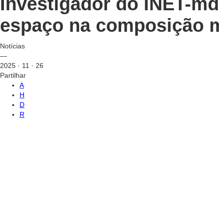
Investigador do INET-md
espaço na composição m
Notícias
—
2025 · 11 · 26
Partilhar
A
H
D
R