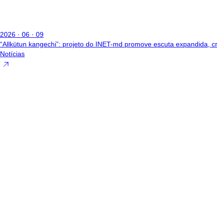
2026 · 06 · 09
“Allkütun kangechi”: projeto do INET-md promove escuta expandida, cr
Notícias