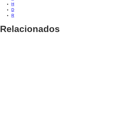
H
D
R
Relacionados