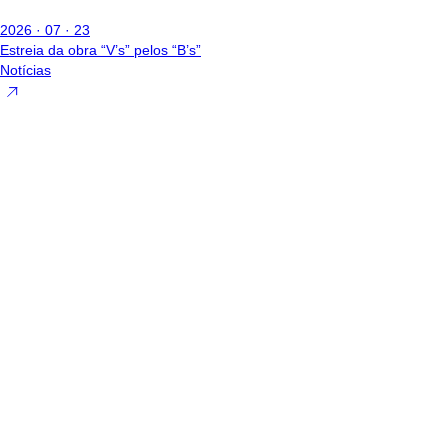
2026 · 07 · 23
Estreia da obra “V’s” pelos “B’s”
Notícias