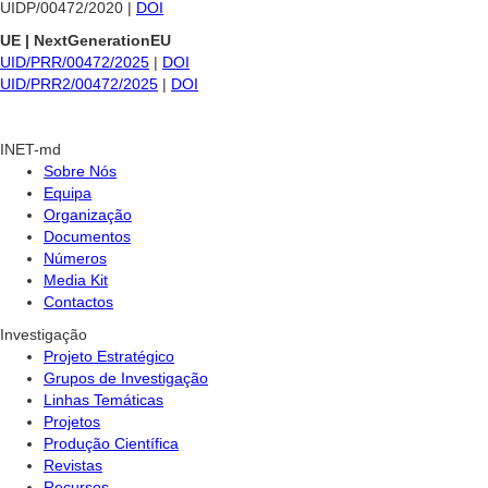
UIDP/00472/2020 |
DOI
UE | NextGenerationEU
UID/PRR/00472/2025
|
DOI
UID/PRR2/00472/2025
|
DOI
INET-md
Sobre Nós
Equipa
Organização
Documentos
Números
Media Kit
Contactos
Investigação
Projeto Estratégico
Grupos de Investigação
Linhas Temáticas
Projetos
Produção Científica
Revistas
Recursos