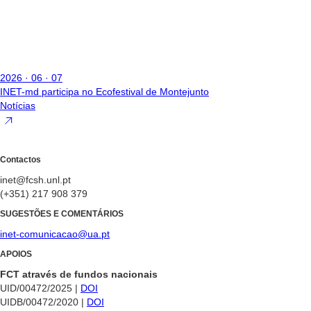
2026 · 06 · 07
INET-md participa no Ecofestival de Montejunto
Notícias
Contactos
inet@fcsh.unl.pt
(+351) 217 908 379
SUGESTÕES E COMENTÁRIOS
inet-comunicacao@ua.pt
APOIOS
FCT através de fundos nacionais
UID/00472/2025 |
DOI
UIDB/00472/2020 |
DOI