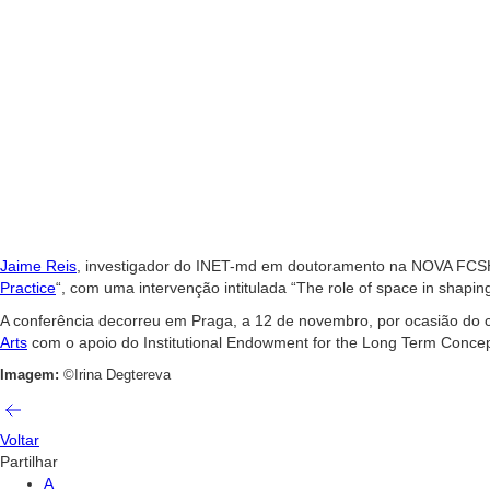
Jaime Reis
, investigador do INET-md em doutoramento na NOVA FCSH
Practice
“, com uma intervenção intitulada “The role of space in shapi
A conferência decorreu em Praga, a 12 de novembro, por ocasião do c
Arts
com o apoio do Institutional Endowment for the Long Term Concep
Imagem:
©Irina Degtereva
Voltar
Partilhar
A