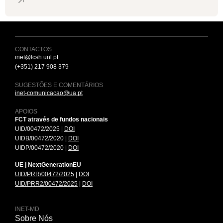
CONTACTOS
inet@fcsh.unl.pt
(+351) 217 908 379
SUGESTÕES E COMENTÁRIOS
inet-comunicacao@ua.pt
APOIOS
FCT através de fundos nacionais
UID/00472/2025 |
DOI
UIDB/00472/2020 |
DOI
UIDP/00472/2020 |
DOI
UE | NextGenerationEU
UID/PRR/00472/2025
|
DOI
UID/PRR2/00472/2025
|
DOI
INET-MD
Sobre Nós