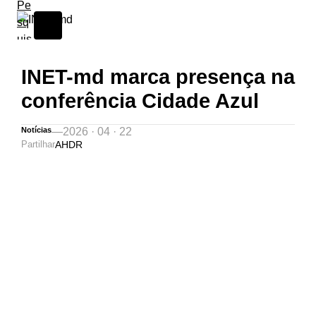
INET-md marca presença na
conferência Cidade Azul
Notícias
—
2026 · 04 · 22
Partilhar
A
H
D
R