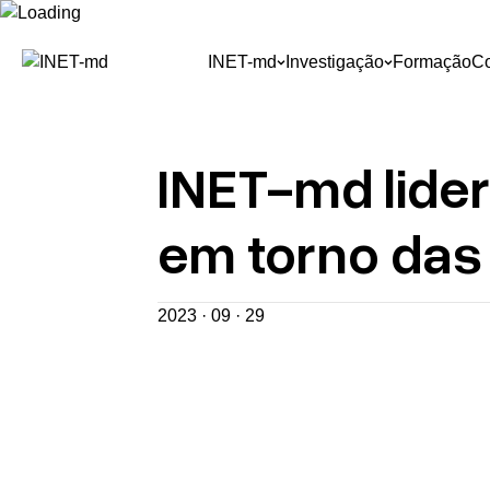
Skip
to
INET-md
Investigação
Formação
C
content
INET-md lide
em torno das 
2023 · 09 · 29