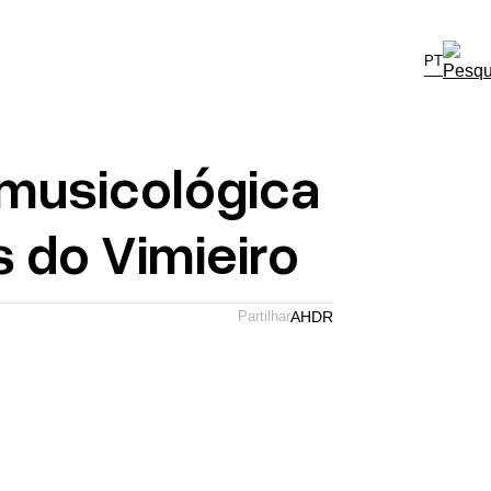
PT
omusicológica
 do Vimieiro
Partilhar
A
H
D
R