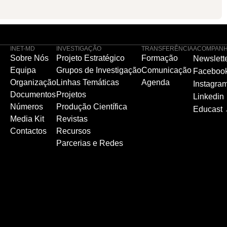
INET-MD
INVESTIGAÇÃO
TRANSFERÊNCIA
ACOMPANH
Sobre Nós
Projeto Estratégico
Formação
Newslett
Equipa
Grupos de Investigação
Comunicação
Faceboo
Organização
Linhas Temáticas
Agenda
Instagra
Documentos
Projetos
Linkedin
Números
Produção Científica
Educast
Media Kit
Revistas
Contactos
Recursos
Parcerias e Redes