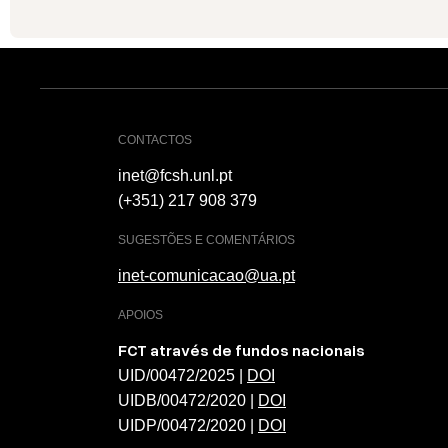
CONTACTOS
inet@fcsh.unl.pt
(+351) 217 908 379
SUGESTÕES E COMENTÁRIOS
inet-comunicacao@ua.pt
APOIOS
FCT através de fundos nacionais
UID/00472/2025 |
DOI
UIDB/00472/2020 |
DOI
UIDP/00472/2020 |
DOI