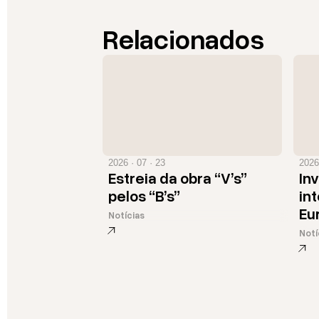
Relacionados
2026 · 07 · 23
2026
Estreia da obra “V’s”
In
pelos “B’s”
in
Eu
Notícias
Notí