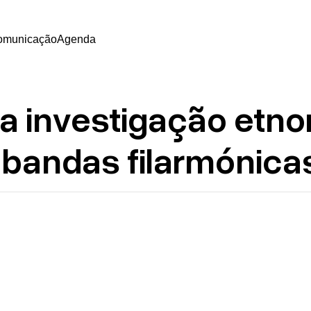
omunicação
Agenda
ra investigação etn
bandas filarmónicas