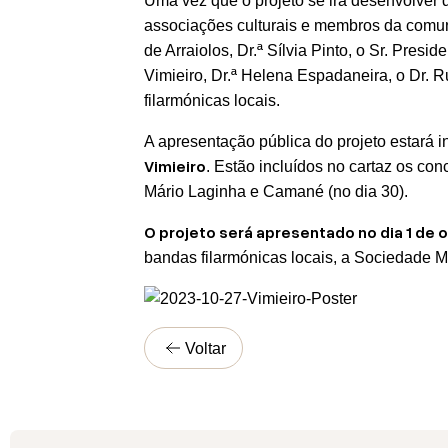
Uma vez que o projeto se irá desenvolver d
associações culturais e membros da comun
de Arraiolos, Dr.ª Sílvia Pinto, o Sr. Pres
Vimieiro, Dr.ª Helena Espadaneira, o Dr. R
filarmónicas locais.
A apresentação pública do projeto estará in
Vimieiro
. Estão incluídos no cartaz os co
Mário Laginha e Camané (no dia 30).
O projeto será apresentado no dia 1 de o
bandas filarmónicas locais, a Sociedade M
Voltar