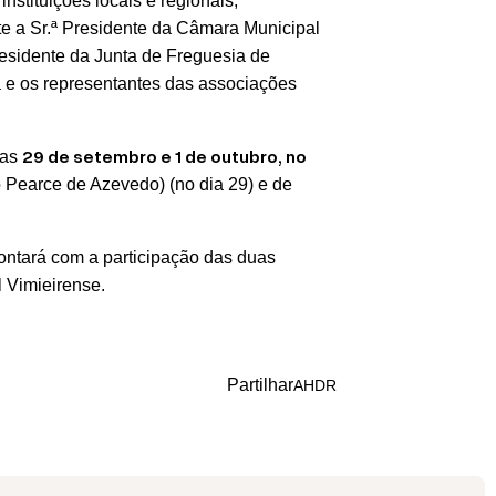
stituições locais e regionais,
e a Sr.ª Presidente da Câmara Municipal
 Presidente da Junta de Freguesia de
ra e os representantes das associações
29 de setembro e 1 de outubro, no
ias
o Pearce de Azevedo) (no dia 29) e de
contará com a participação das duas
l Vimieirense.
Partilhar
A
H
D
R