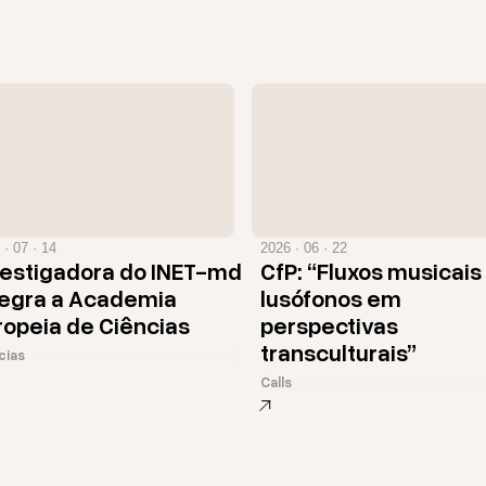
 · 07 · 14
2026 · 06 · 22
vestigadora do INET-md
CfP: “Fluxos musicais
tegra a Academia
lusófonos em
ropeia de Ciências
perspectivas
transculturais”
cias
Calls