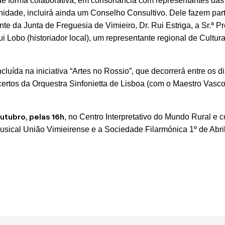
e forma colaborativa, em consonância com representantes das in
idade, incluirá ainda um Conselho Consultivo. Dele fazem part
idente da Junta de Freguesia de Vimieiro, Dr. Rui Estriga, a Sr.ª
ui Lobo (historiador local), um representante regional de Cultu
cluída na iniciativa “Artes no Rossio”, que decorrerá entre os d
ncertos da Orquestra Sinfonietta de Lisboa (com o Maestro Vasc
utubro, pelas 16h
, no Centro Interpretativo do Mundo Rural e 
usical União Vimieirense e a Sociedade Filarmónica 1º de Abri