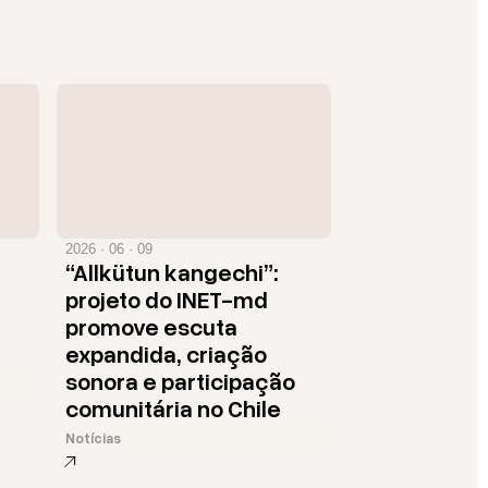
2026 · 06 · 09
“Allkütun kangechi”:
projeto do INET-md
promove escuta
expandida, criação
sonora e participação
comunitária no Chile
Notícias