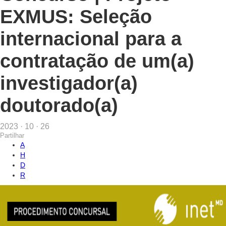
EXMUS: Seleção
internacional para a
contratação de um(a)
investigador(a)
doutorado(a)
2023 · 10 · 26
Partilhar
A
H
D
R