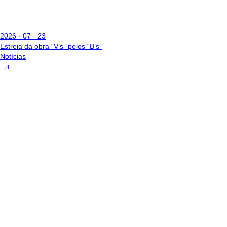
2026 · 07 · 23
Estreia da obra “V’s” pelos “B’s”
Notícias