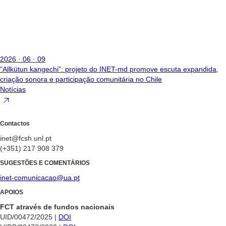
2026 · 06 · 09
“Allkütun kangechi”: projeto do INET-md promove escuta expandida,
criação sonora e participação comunitária no Chile
Notícias
Contactos
inet@fcsh.unl.pt
(+351) 217 908 379
SUGESTÕES E COMENTÁRIOS
inet-comunicacao@ua.pt
APOIOS
FCT através de fundos nacionais
UID/00472/2025 |
DOI