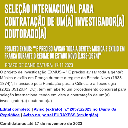
O projeto de investigação EXMUS – “‘É preciso avisar toda a gente’:
Música e exílio em França durante o regime do Estado Novo (1933-
1974)”, financiado pela Fundação para a Ciência e a Tecnologia
(2022.05129.PTDC), tem em aberto um procedimento concursal para
seleção internacional tendo em vista a contratação de um(a)
investigador(a) doutorado(a).
Edital completo
|
Aviso (extrato) n.º 20571/2023 no
Diário da
República
|
Aviso no portal EURAXESS (em inglês)
Candidaturas até 17 de novembro de 2023