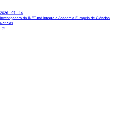
2026 · 07 · 14
Investigadora do INET-md integra a Academia Europeia de Ciências
Notícias