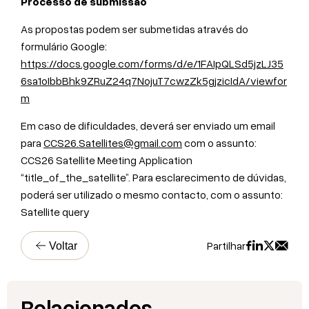
Processo de submissão
As propostas podem ser submetidas através do
formulário Google:
https://docs.google.com/forms/d/e/1FAIpQLSd5jzLJ35
6sa1oIbbBhk9ZRuZ24q7NojuT7cwzZk5gjzicIdA/viewfor
m
Em caso de dificuldades, deverá ser enviado um email
para
CCS26.Satellites@gmail.com
com o assunto:
CCS26 Satellite Meeting Application
“title_of_the_satellite”. Para esclarecimento de dúvidas,
poderá ser utilizado o mesmo contacto, com o assunto:
Satellite query
Partilhar
Voltar
A
H
D
R
Relacionados