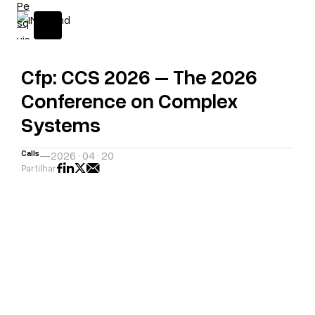
Cfp: CCS 2026 – The 2026
Conference on Complex
Systems
Calls
—
2026 · 04 · 20
Partilhar
A
H
D
R