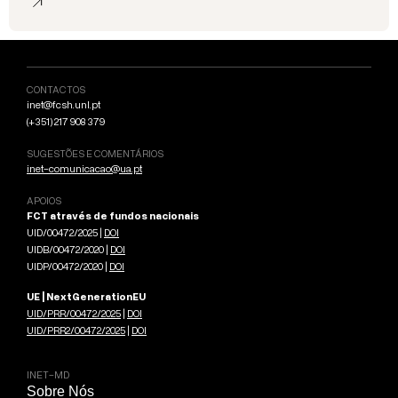
CONTACTOS
inet@fcsh.unl.pt
(+351) 217 908 379
SUGESTÕES E COMENTÁRIOS
inet-comunicacao@ua.pt
APOIOS
FCT através de fundos nacionais
UID/00472/2025 |
DOI
UIDB/00472/2020 |
DOI
UIDP/00472/2020 |
DOI
UE | NextGenerationEU
UID/PRR/00472/2025
|
DOI
UID/PRR2/00472/2025
|
DOI
INET-MD
Sobre Nós