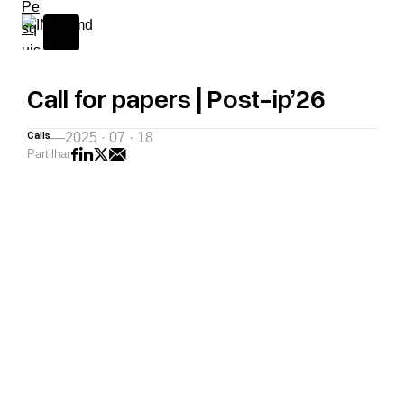
Call for papers | Post-ip’26
Calls
—
2025 · 07 · 18
Partilhar
A
H
D
R