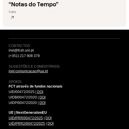
“Notas do Tempo”
Calls
CONTACTOS
inet@fcsh.unl.pt
(+351) 217 908 379
SUGESTÕES E COMENTÁRIOS
inet-comunicacao@ua.pt
APOIOS
FCT através de fundos nacionais
UID/00472/2025 |
DOI
UIDB/00472/2020 |
DOI
UIDP/00472/2020 |
DOI
UE | NextGenerationEU
UID/PRR/00472/2025
|
DOI
UID/PRR2/00472/2025
|
DOI