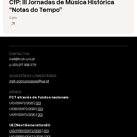
CfP: III Jornadas de Música Histórica
“Notas do Tempo”
Calls
CONTACTOS
inet@fcsh.unl.pt
(+351) 217 908 379
SUGESTÕES E COMENTÁRIOS
inet-comunicacao@ua.pt
APOIOS
FCT através de fundos nacionais
UID/00472/2025 |
DOI
UIDB/00472/2020 |
DOI
UIDP/00472/2020 |
DOI
UE | NextGenerationEU
UID/PRR/00472/2025
|
DOI
UID/PRR2/00472/2025
|
DOI