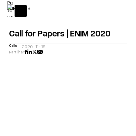
Call for Papers | ENIM 2020
Calls
—
2020 · 11 · 19
Partilhar
A
H
D
R