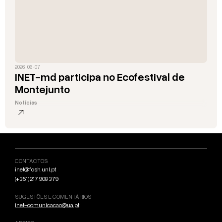
2026 · 06 · 07
INET-md participa no Ecofestival de
Montejunto
Notícias
CONTACTOS
inet@fcsh.unl.pt
(+351) 217 908 379
SUGESTÕES E COMENTÁRIOS
inet-comunicacao@ua.pt