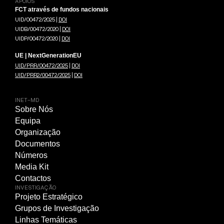
APOIOS
FCT através de fundos nacionais
UID/00472/2025 |
DOI
UIDB/00472/2020 |
DOI
UIDP/00472/2020 |
DOI
UE | NextGenerationEU
UID/PRR/00472/2025
|
DOI
UID/PRR2/00472/2025
|
DOI
INET-MD
Sobre Nós
Equipa
Organização
Documentos
Números
Media Kit
Contactos
INVESTIGAÇÃO
Projeto Estratégico
Grupos de Investigação
Linhas Temáticas