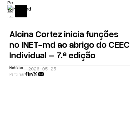
Alcina Cortez inicia funções
no INET-md ao abrigo do CEEC
Individual – 7.ª edição
Notícias
—
2026 · 05 · 25
Partilhar
A
H
D
R