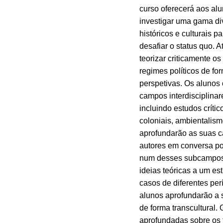
curso oferecerá aos al
investigar uma gama di
históricos e culturais 
desafiar o status quo. A
teorizar criticamente os
regimes políticos de f
perspetivas. Os alunos o
campos interdisciplinar
incluindo estudos crític
coloniais, ambientalismo
aprofundarão as suas c
autores em conversa por
num desses subcampos e
ideias teóricas a um es
casos de diferentes perí
alunos aprofundarão a
de forma transcultural. 
aprofundadas sobre os te