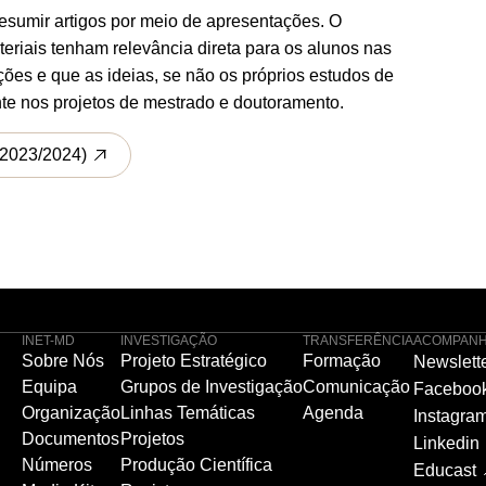
esumir artigos por meio de apresentações. O
teriais tenham relevância direta para os alunos nas
̧ões e que as ideias, se não os próprios estudos de
te nos projetos de mestrado e doutoramento.
(2023/2024)
INET-MD
INVESTIGAÇÃO
TRANSFERÊNCIA
ACOMPANH
Sobre Nós
Projeto Estratégico
Formação
Newslett
Equipa
Grupos de Investigação
Comunicação
Faceboo
Organização
Linhas Temáticas
Agenda
Instagra
Documentos
Projetos
Linkedin
Números
Produção Científica
Educast