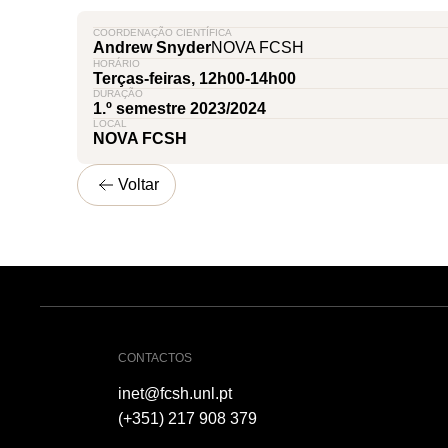
COORDENAÇÃO CIENTÍFICA
Andrew Snyder
NOVA FCSH
HORÁRIO
Terças-feiras, 12h00-14h00
DURAÇÃO
1.º semestre 2023/2024
LOCAL
NOVA FCSH
Voltar
CONTACTOS
inet@fcsh.unl.pt
(+351) 217 908 379