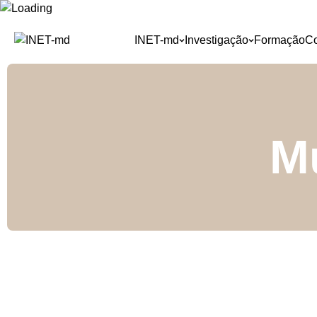
Skip
to
INET-md
Investigação
Formação
C
content
M