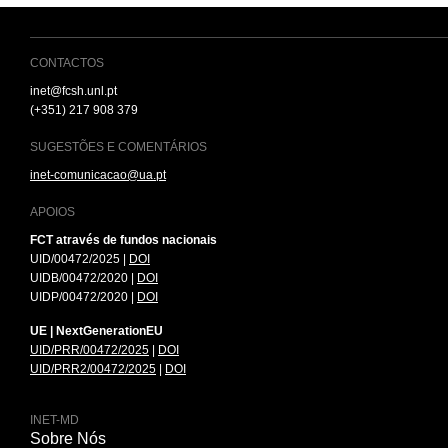
CONTACTOS
inet@fcsh.unl.pt
(+351) 217 908 379
SUGESTÕES E COMENTÁRIOS
inet-comunicacao@ua.pt
APOIOS
FCT através de fundos nacionais
UID/00472/2025 |
DOI
UIDB/00472/2020 |
DOI
UIDP/00472/2020 |
DOI
UE | NextGenerationEU
UID/PRR/00472/2025
|
DOI
UID/PRR2/00472/2025
|
DOI
INET-MD
Sobre Nós