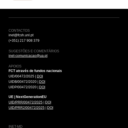
CONTACTOS
inet@fcsh.unl.pt
(+351) 217 908 379
SUGESTÕES E COMENTÁRIOS
inet-comunicacao@ua.pt
APOIOS
FCT através de fundos nacionais
UID/00472/2025 |
DOI
UIDB/00472/2020 |
DOI
UIDP/00472/2020 |
DOI
UE | NextGenerationEU
UID/PRR/00472/2025
|
DOI
UID/PRR2/00472/2025
|
DOI
INET-MD