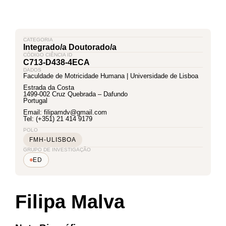
CATEGORIA
Integrado/a Doutorado/a
CÓDIGO CIÊNCIA ID
C713-D438-4ECA
DADOS
Faculdade de Motricidade Humana | Universidade de Lisboa
Estrada da Costa
1499-002 Cruz Quebrada – Dafundo
Portugal
Email: filipamdv@gmail.com
Tel: (+351) 21 414 9179
POLO
FMH-ULISBOA
GRUPO DE INVESTIGAÇÃO
ED
Filipa Malva