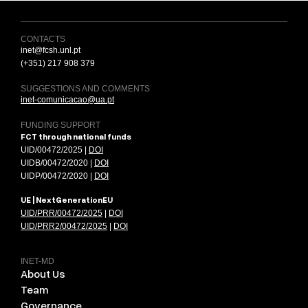
CONTACTS
inet@fcsh.unl.pt
(+351) 217 908 379
SUGGESTIONS AND COMMENTS
inet-comunicacao@ua.pt
FUNDING SUPPORT
FCT through national funds
UID/00472/2025 |
DOI
UIDB/00472/2020 |
DOI
UIDP/00472/2020 |
DOI
UE | NextGenerationEU
UID/PRR/00472/2025
|
DOI
UID/PRR2/00472/2025
|
DOI
INET-MD
About Us
Team
Governance