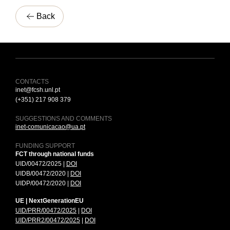
Back
CONTACTS
inet@fcsh.unl.pt
(+351) 217 908 379
SUGGESTIONS AND COMMENTS
inet-comunicacao@ua.pt
FUNDING SUPPORT
FCT through national funds
UID/00472/2025 |
DOI
UIDB/00472/2020 |
DOI
UIDP/00472/2020 |
DOI
UE | NextGenerationEU
UID/PRR/00472/2025
|
DOI
UID/PRR2/00472/2025
|
DOI