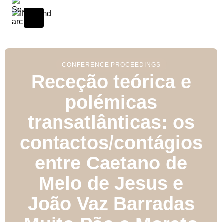
S
k
i
p
t
o
CONFERENCE PROCEEDINGS
Receção teórica e
c
o
polémicas
n
t
transatlânticas: os
e
n
contactos/contágios
t
entre Caetano de
Melo de Jesus e
João Vaz Barradas