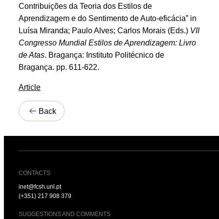
Contribuições da Teoria dos Estilos de
Aprendizagem e do Sentimento de Auto-eficácia” in
Luísa Miranda; Paulo Alves; Carlos Morais (Eds.)
VII
Congresso Mundial Estilos de Aprendizagem: Livro
de Atas
. Bragança: Instituto Politécnico de
Bragança. pp. 611-622.
Article
Back
CONTACTS
inet@fcsh.unl.pt
(+351) 217 908 379
SUGGESTIONS AND COMMENTS