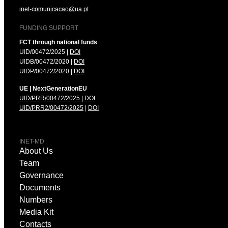
inet-comunicacao@ua.pt
FUNDING SUPPORT
FCT through national funds
UID/00472/2025 |
DOI
UIDB/00472/2020 |
DOI
UIDP/00472/2020 |
DOI
UE | NextGenerationEU
UID/PRR/00472/2025
|
DOI
UID/PRR2/00472/2025
|
DOI
INET-MD
About Us
Team
Governance
Documents
Numbers
Media Kit
Contacts