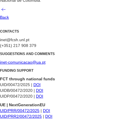
Nacional de Colombia.
Back
CONTACTS
inet@fcsh.unl.pt
(+351) 217 908 379
SUGGESTIONS AND COMMENTS
inet-comunicacao@ua.pt
FUNDING SUPPORT
FCT through national funds
UID/00472/2025 |
DOI
UIDB/00472/2020 |
DOI
UIDP/00472/2020 |
DOI
UE | NextGenerationEU
UID/PRR/00472/2025
|
DOI
UID/PRR2/00472/2025
|
DOI