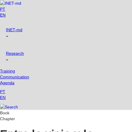
Skip
to
PT
content
EN
INET-md
Research
Training
Communication
Agenda
PT
EN
Book
Chapter