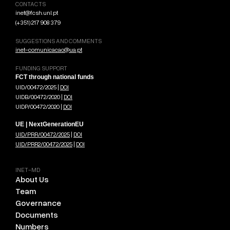
CONTACTS
inet@fcsh.unl.pt
(+351) 217 908 379
SUGGESTIONS AND COMMENTS
inet-comunicacao@ua.pt
FUNDING SUPPORT
FCT through national funds
UID/00472/2025 |
DOI
UIDB/00472/2020 |
DOI
UIDP/00472/2020 |
DOI
UE | NextGenerationEU
UID/PRR/00472/2025
|
DOI
UID/PRR2/00472/2025
|
DOI
INET-MD
About Us
Team
Governance
Documents
Numbers