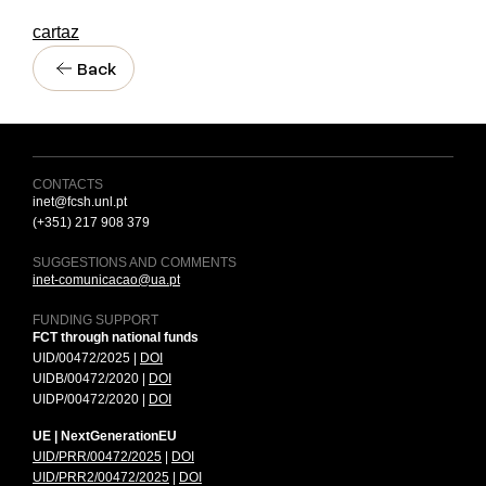
cartaz
Back
CONTACTS
inet@fcsh.unl.pt
(+351) 217 908 379
SUGGESTIONS AND COMMENTS
inet-comunicacao@ua.pt
FUNDING SUPPORT
FCT through national funds
UID/00472/2025 |
DOI
UIDB/00472/2020 |
DOI
UIDP/00472/2020 |
DOI
UE | NextGenerationEU
UID/PRR/00472/2025
|
DOI
UID/PRR2/00472/2025
|
DOI