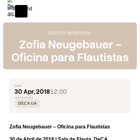
EVENTS WORKSHOP
Zofia Neugebauer -
Oficina para Flautistas
DATA
30 Apr, 2018
12:00
INSTITUTION
DECA UA
Zofia Neugebauer – Oficina para Flautistas
30 de Abril de 2018 | Sala de Flauta, DeCA,